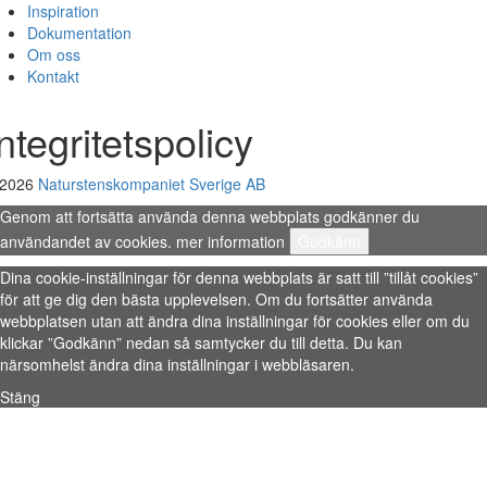
Inspiration
Dokumentation
Om oss
Kontakt
ntegritetspolicy
 2026
Naturstenskompaniet Sverige AB
Genom att fortsätta använda denna webbplats godkänner du
användandet av cookies.
mer information
Godkänn
Dina cookie-inställningar för denna webbplats är satt till ”tillåt cookies”
för att ge dig den bästa upplevelsen. Om du fortsätter använda
webbplatsen utan att ändra dina inställningar för cookies eller om du
klickar ”Godkänn” nedan så samtycker du till detta. Du kan
närsomhelst ändra dina inställningar i webbläsaren.
Stäng