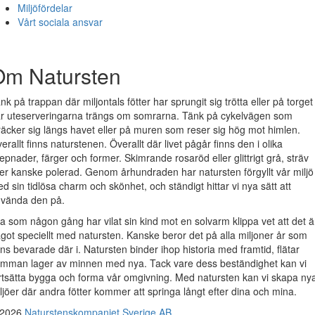
Miljöfördelar
Vårt sociala ansvar
Om Natursten
nk på trappan där miljontals fötter har sprungit sig trötta eller på torget
r uteserveringarna trängs om somrarna. Tänk på cykelvägen som
räcker sig längs havet eller på muren som reser sig hög mot himlen.
erallt finns naturstenen. Överallt där livet pågår finns den i olika
epnader, färger och former. Skimrande rosaröd eller glittrigt grå, sträv
ler kanske polerad. Genom århundraden har natursten förgyllt vår miljö
d sin tidlösa charm och skönhet, och ständigt hittar vi nya sätt att
vända den på.
la som någon gång har vilat sin kind mot en solvarm klippa vet att det ä
got speciellt med natursten. Kanske beror det på alla miljoner år som
nns bevarade där i. Natursten binder ihop historia med framtid, flätar
mman lager av minnen med nya. Tack vare dess beständighet kan vi
rtsätta bygga och forma vår omgivning. Med natursten kan vi skapa ny
ljöer där andra fötter kommer att springa långt efter dina och mina.
 2026
Naturstenskompaniet Sverige AB