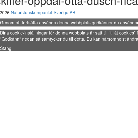
skiffer-oppdal-otta-dusch-rica
 2026
Naturstenskompaniet Sverige AB
Genom att fortsätta använda denna webbplats godkänner du använda
Dina cookie-inställningar för denna webbplats är satt till ”tillåt cookie
”Godkänn” nedan så samtycker du till detta. Du kan närsomhelst ändra 
Stäng