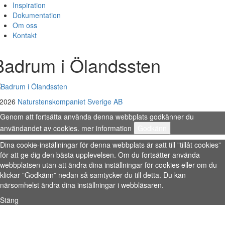
Inspiration
Dokumentation
Om oss
Kontakt
Badrum i Ölandssten
 2026
Naturstenskompaniet Sverige AB
Genom att fortsätta använda denna webbplats godkänner du
användandet av cookies.
mer information
Godkänn
Dina cookie-inställningar för denna webbplats är satt till ”tillåt cookies”
för att ge dig den bästa upplevelsen. Om du fortsätter använda
webbplatsen utan att ändra dina inställningar för cookies eller om du
klickar ”Godkänn” nedan så samtycker du till detta. Du kan
närsomhelst ändra dina inställningar i webbläsaren.
Stäng