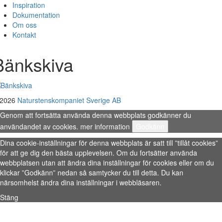
Inspiration
Dokumentation
Om oss
Kontakt
Bänkskiva
 2026
Naturstenskompaniet Sverige AB
Genom att fortsätta använda denna webbplats godkänner du
användandet av cookies.
mer information
Godkänn
Dina cookie-inställningar för denna webbplats är satt till ”tillåt cookies”
för att ge dig den bästa upplevelsen. Om du fortsätter använda
webbplatsen utan att ändra dina inställningar för cookies eller om du
klickar ”Godkänn” nedan så samtycker du till detta. Du kan
närsomhelst ändra dina inställningar i webbläsaren.
Stäng