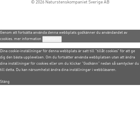
© 2026
Naturstenskompaniet Sverige AB
Genom att fortsätta använda denna webbplats godkänner du användandet av
cookies.
mer information
Godkänn
Dina cookie-inställningar för denna webbplats är satt till ”tillåt cookies” för att ge
dig den bästa upplevelsen. Om du fortsätter använda webbplatsen utan att ändra
dina inställningar för cookies eller om du klickar ”Godkänn” nedan så samtycker du
till detta. Du kan närsomhelst ändra dina inställningar i webbläsaren.
Stäng