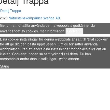
Detalj Trappa
 2026
Naturstenskompaniet Sverige AB
Genom att fortsätta använda denna webbplats godkänner du
användandet av cookies.
mer information
Godkänn
Dina cookie-inställningar för denna webbplats är satt till ”tillåt cookies”
för att ge dig den bästa upplevelsen. Om du fortsätter använda
webbplatsen utan att ändra dina inställningar för cookies eller om du
klickar ”Godkänn” nedan så samtycker du till detta. Du kan
närsomhelst ändra dina inställningar i webbläsaren.
Stäng