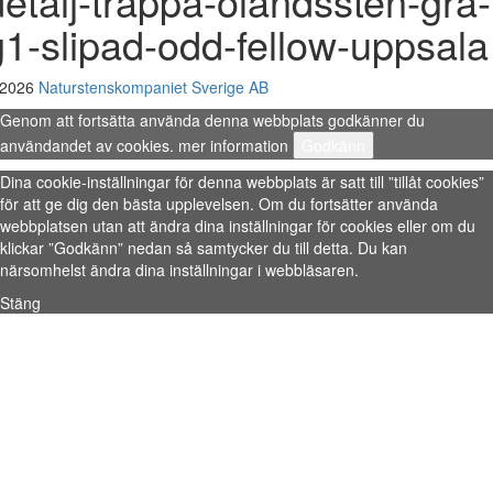
detalj-trappa-olandssten-gra-
g1-slipad-odd-fellow-uppsala
 2026
Naturstenskompaniet Sverige AB
Genom att fortsätta använda denna webbplats godkänner du
användandet av cookies.
mer information
Godkänn
Dina cookie-inställningar för denna webbplats är satt till ”tillåt cookies”
för att ge dig den bästa upplevelsen. Om du fortsätter använda
webbplatsen utan att ändra dina inställningar för cookies eller om du
klickar ”Godkänn” nedan så samtycker du till detta. Du kan
närsomhelst ändra dina inställningar i webbläsaren.
Stäng