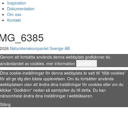
Inspiration
Dokumentation
Om oss
Kontakt
IMG_6385
 2026
Naturstenskompaniet Sverige AB
Genom att fortsätta använda denna webbplats godkänner du
användandet av cookies.
mer information
Godkänn
Dina cookie-inställningar för denna webbplats är satt till ”tillåt cookies”
för att ge dig den bästa upplevelsen. Om du fortsätter använda
webbplatsen utan att ändra dina inställningar för cookies eller om du
klickar ”Godkänn” nedan så samtycker du till detta. Du kan
närsomhelst ändra dina inställningar i webbläsaren.
Stäng