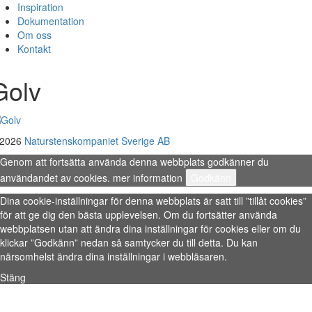
Inspiration
Dokumentation
Om oss
Kontakt
Golv
 2026
Naturstenskompaniet Sverige AB
Genom att fortsätta använda denna webbplats godkänner du
användandet av cookies.
mer information
Godkänn
Dina cookie-inställningar för denna webbplats är satt till ”tillåt cookies”
för att ge dig den bästa upplevelsen. Om du fortsätter använda
webbplatsen utan att ändra dina inställningar för cookies eller om du
klickar ”Godkänn” nedan så samtycker du till detta. Du kan
närsomhelst ändra dina inställningar i webbläsaren.
Stäng