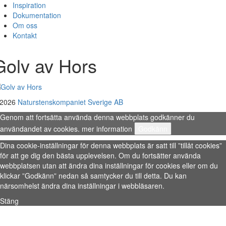
Inspiration
Dokumentation
Om oss
Kontakt
Golv av Hors
 2026
Naturstenskompaniet Sverige AB
Genom att fortsätta använda denna webbplats godkänner du
användandet av cookies.
mer information
Godkänn
Dina cookie-inställningar för denna webbplats är satt till ”tillåt cookies”
för att ge dig den bästa upplevelsen. Om du fortsätter använda
webbplatsen utan att ändra dina inställningar för cookies eller om du
klickar ”Godkänn” nedan så samtycker du till detta. Du kan
närsomhelst ändra dina inställningar i webbläsaren.
Stäng