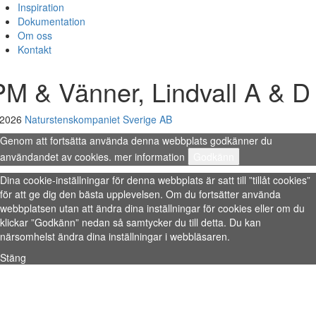
Inspiration
Dokumentation
Om oss
Kontakt
PM & Vänner, Lindvall A & D
 2026
Naturstenskompaniet Sverige AB
Genom att fortsätta använda denna webbplats godkänner du
användandet av cookies.
mer information
Godkänn
Dina cookie-inställningar för denna webbplats är satt till ”tillåt cookies”
för att ge dig den bästa upplevelsen. Om du fortsätter använda
webbplatsen utan att ändra dina inställningar för cookies eller om du
klickar ”Godkänn” nedan så samtycker du till detta. Du kan
närsomhelst ändra dina inställningar i webbläsaren.
Stäng