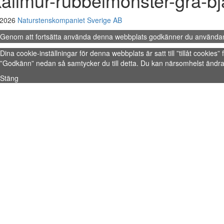
kallmur-rubbelmonster-gra-bj
 2026
Naturstenskompaniet Sverige AB
Genom att fortsätta använda denna webbplats godkänner du använda
Dina cookie-inställningar för denna webbplats är satt till ”tillåt cookie
”Godkänn” nedan så samtycker du till detta. Du kan närsomhelst ändra 
Stäng