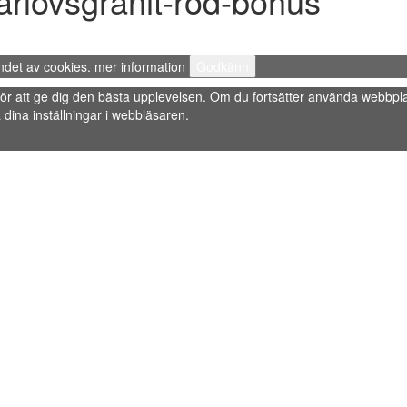
arlovsgranit-rod-bohus
ndet av cookies.
mer information
Godkänn
s” för att ge dig den bästa upplevelsen. Om du fortsätter använda webbpla
dina inställningar i webbläsaren.