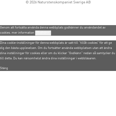
© 2026
Naturstenskompaniet Sverige AB
Genom att fortsätta använda denna webbplats godkänner du användandet av
cookies.
mer information
Godkänn
Dina cookie-inställningar för denna webbplats är satt till ”tillåt cookies” för att ge
dig den bästa upplevelsen. Om du fortsätter använda webbplatsen utan att ändra
dina inställningar för cookies eller om du klickar ”Godkänn” nedan så samtycker du
till detta. Du kan närsomhelst ändra dina inställningar i webbläsaren.
Stäng