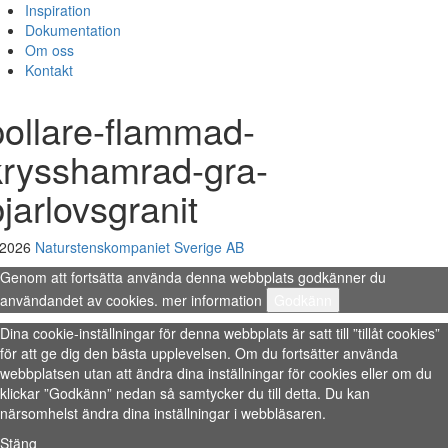
Inspiration
Dokumentation
Om oss
Kontakt
pollare-flammad-
krysshamrad-gra-
bjarlovsgranit
 2026
Naturstenskompaniet Sverige AB
Genom att fortsätta använda denna webbplats godkänner du
användandet av cookies.
mer information
Godkänn
Dina cookie-inställningar för denna webbplats är satt till ”tillåt cookies”
för att ge dig den bästa upplevelsen. Om du fortsätter använda
webbplatsen utan att ändra dina inställningar för cookies eller om du
klickar ”Godkänn” nedan så samtycker du till detta. Du kan
närsomhelst ändra dina inställningar i webbläsaren.
Stäng