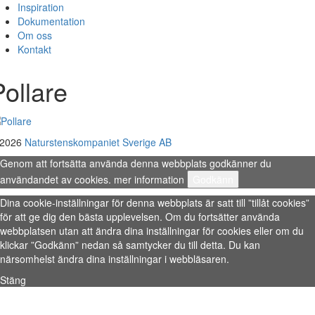
Inspiration
Dokumentation
Om oss
Kontakt
Pollare
 2026
Naturstenskompaniet Sverige AB
Genom att fortsätta använda denna webbplats godkänner du
användandet av cookies.
mer information
Godkänn
Dina cookie-inställningar för denna webbplats är satt till ”tillåt cookies”
för att ge dig den bästa upplevelsen. Om du fortsätter använda
webbplatsen utan att ändra dina inställningar för cookies eller om du
klickar ”Godkänn” nedan så samtycker du till detta. Du kan
närsomhelst ändra dina inställningar i webbläsaren.
Stäng