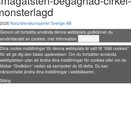
smagatsten-begagnad-cirkel
monsterlagd
 2026
Naturstenskompaniet Sverige AB
Genom att fortsätta använda denna webbplats godkänner du
användandet av cookies.
mer information
Godkänn
Dina cookie-inställningar för denna webbplats är satt till ”tillåt cookies”
för att ge dig den bästa upplevelsen. Om du fortsätter använda
webbplatsen utan att ändra dina inställningar för cookies eller om du
klickar ”Godkänn” nedan så samtycker du till detta. Du kan
närsomhelst ändra dina inställningar i webbläsaren.
Stäng