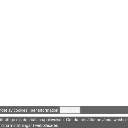
ndet av cookies.
mer information
Godkänn
s” för att ge dig den bästa upplevelsen. Om du fortsätter använda webbpla
dina inställningar i webbläsaren.