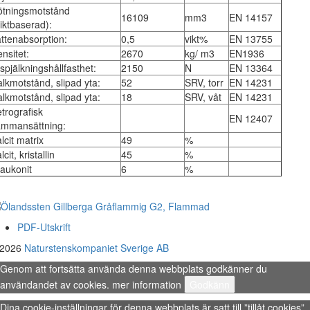
ötningsmotstånd
16109
mm3
EN 14157
iktbaserad):
ttenabsorption:
0,5
vikt%
EN 13755
nsitet:
2670
kg/ m3
EN1936
spjälkningshållfasthet:
2150
N
EN 13364
lkmotstånd, slipad yta:
52
SRV, torr
EN 14231
lkmotstånd, slipad yta:
18
SRV, våt
EN 14231
trografisk
EN 12407
ammansättning:
lcit matrix
49
%
lcit, kristallin
45
%
aukonit
6
%
PDF-Utskrift
 2026
Naturstenskompaniet Sverige AB
Genom att fortsätta använda denna webbplats godkänner du
användandet av cookies.
mer information
Godkänn
Dina cookie-inställningar för denna webbplats är satt till ”tillåt cookies”