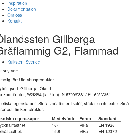
Inspiration
Dokumentation
Om oss
Kontakt
Ölandssten Gillberga
Gråflammig G2, Flammad
Kalksten, Sverige
ynonymer:
mplig för: Utomhusprodukter
ytningsort: Gillberga, Öland.
okoordinater, WGS84 (lat / lon): N 57°06’33” / E 16°53’36”
tetiska egenskaper: Stora variationer i kulör, struktur och textur. Små
rer och fin kornstruktur.
ekniska egenskaper
Medelvärde
Enhet
Standard
yckhållfasthet:
164
MPa
EN 1926
jhållfasthet:
15,8
MPa
EN 12372