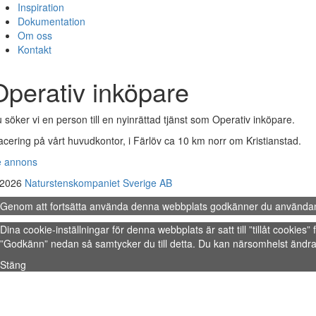
Inspiration
Dokumentation
Om oss
Kontakt
Operativ inköpare
 söker vi en person till en nyinrättad tjänst som Operativ inköpare.
acering på vårt huvudkontor, i Färlöv ca 10 km norr om Kristianstad.
e annons
 2026
Naturstenskompaniet Sverige AB
Genom att fortsätta använda denna webbplats godkänner du använda
Dina cookie-inställningar för denna webbplats är satt till ”tillåt cookie
”Godkänn” nedan så samtycker du till detta. Du kan närsomhelst ändra 
Stäng