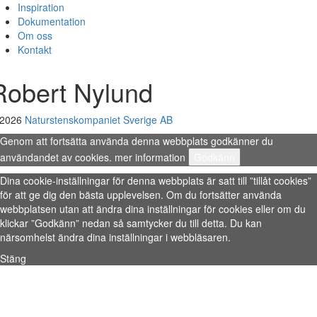
Inspiration
Dokumentation
Om oss
Kontakt
Robert Nylund
 2026
Naturstenskompaniet Sverige AB
Genom att fortsätta använda denna webbplats godkänner du
användandet av cookies.
mer information
Godkänn
Dina cookie-inställningar för denna webbplats är satt till ”tillåt cookies”
för att ge dig den bästa upplevelsen. Om du fortsätter använda
webbplatsen utan att ändra dina inställningar för cookies eller om du
klickar ”Godkänn” nedan så samtycker du till detta. Du kan
närsomhelst ändra dina inställningar i webbläsaren.
Stäng