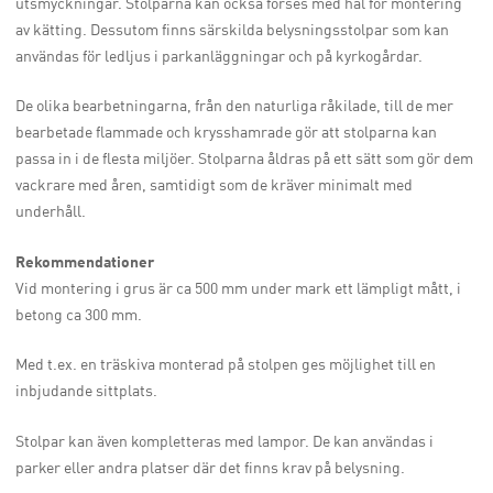
utsmyckningar. Stolparna kan också förses med hål för montering
av kätting. Dessutom finns särskilda belysningsstolpar som kan
användas för ledljus i parkanläggningar och på kyrkogårdar.
De olika bearbetningarna, från den naturliga råkilade, till de mer
bearbetade flammade och krysshamrade gör att stolparna kan
passa in i de flesta miljöer. Stolparna åldras på ett sätt som gör dem
vackrare med åren, samtidigt som de kräver minimalt med
underhåll.
Rekommendationer
Vid montering i grus är ca 500 mm under mark ett lämpligt mått, i
betong ca 300 mm.
Med t.ex. en träskiva monterad på stolpen ges möjlighet till en
inbjudande sittplats.
Stolpar kan även kompletteras med lampor. De kan användas i
parker eller andra platser där det finns krav på belysning.