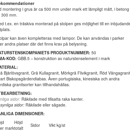
ekommendationer
d montering i grus är ca 500 mm under mark ett lämpligt mått, i betong
 300 mm.
d t.ex. en träskiva monterad på stolpen ges möjlighet till en inbjudand
ttplats.
olpar kan även kompletteras med lampor. De kan användas i parker
ler andra platser där det finns krav på belysning.
ATURSTENSKOMPANIETS PRODUKTNUMMER:
50
MA-KOD:
GBB.5 – konstruktion av naturstenselement i mark
ATERIAL:
å Bjärlövsgranit, Grå Kullagranit, Mörkgrå Flivikgranit, Röd Vångagranit
art Biskopsgårdendiabas. Även portugisiska, kinesiska och andra
rdiska granitsorter kan tillhandahållas.
TBEARBETNING:
nliga sidor:
Råkilade med tillsatta raka kanter.
 synliga sidor:
Råkilade eller sågade.
ANLIGA DIMENSIONER:
jd
Höjd
Sidor
Vikt kg/st
er mark
totalt