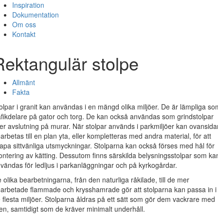
Inspiration
Dokumentation
Om oss
Kontakt
Rektangulär stolpe
Allmänt
Fakta
olpar i granit kan användas i en mängd olika miljöer. De är lämpliga so
afikdelare på gator och torg. De kan också användas som grindstolpar
ler avslutning på murar. När stolpar används i parkmiljöer kan ovansida
arbetas till en plan yta, eller kompletteras med andra material, för att
apa sittvänliga utsmyckningar. Stolparna kan också förses med hål för
ntering av kätting. Dessutom finns särskilda belysningsstolpar som ka
vändas för ledljus i parkanläggningar och på kyrkogårdar.
 olika bearbetningarna, från den naturliga råkilade, till de mer
arbetade flammade och krysshamrade gör att stolparna kan passa in i
 flesta miljöer. Stolparna åldras på ett sätt som gör dem vackrare med
en, samtidigt som de kräver minimalt underhåll.