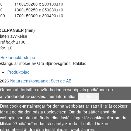
00
1100±50
200 x 200
130±10
00
1300±50
250 x 250
230±10
200
1700±50
300 x 300
420±10
OLERANSER (mm)
llåten avvikelse
tal höjd:
±100
dor:
±6
ktangulär stolpe av Grå Bjärlövsgranit, Råkilad
Produktblad
 2026
Naturstenskompaniet Sverige AB
Genom att fortsätta använda denna webbplats godkänner du
användandet av cookies.
mer information
Godkänn
Dina cookie-inställningar för denna webbplats är satt till ”tillåt cookies”
för att ge dig den bästa upplevelsen. Om du fortsätter använda
webbplatsen utan att ändra dina inställningar för cookies eller om du
klickar ”Godkänn” nedan så samtycker du till detta. Du kan
närsomhelst ändra dina inställningar i webbläsaren.