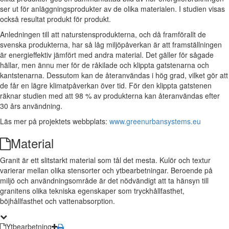
ser ut för anläggningsprodukter av de olika materialen. I studien visas
också resultat produkt för produkt.
Anledningen till att naturstensprodukterna, och då framförallt de
svenska produkterna, har så låg miljöpåverkan är att framställningen
är energieffektiv jämfört med andra material. Det gäller för sågade
hällar, men ännu mer för de råkilade och klippta gatstenarna och
kantstenarna. Dessutom kan de återanvändas i hög grad, vilket gör att
de får en lägre klimatpåverkan över tid. För den klippta gatstenen
räknar studien med att 98 % av produkterna kan återanvändas efter
30 års användning.
Läs mer på projektets webbplats:
www.greenurbansystems.eu
Material
Granit är ett slitstarkt material som tål det mesta. Kulör och textur
varierar mellan olika stensorter och ytbearbetningar. Beroende på
miljö och användningsområde är det nödvändigt att ta hänsyn till
granitens olika tekniska egenskaper som tryckhållfasthet,
böjhållfasthet och vattenabsorption.
Ytbearbetning