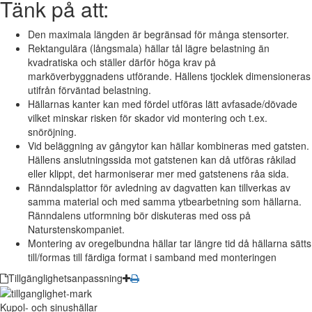
Tänk på att:
Den maximala längden är begränsad för många stensorter.
Rektangulära (långsmala) hällar tål lägre belastning än
kvadratiska och ställer därför höga krav på
marköverbyggnadens utförande. Hällens tjocklek dimensioneras
utifrån förväntad belastning.
Hällarnas kanter kan med fördel utföras lätt avfasade/dövade
vilket minskar risken för skador vid montering och t.ex.
snöröjning.
Vid beläggning av gångytor kan hällar kombineras med gatsten.
Hällens anslutningssida mot gatstenen kan då utföras råkilad
eller klippt, det harmoniserar mer med gatstenens råa sida.
Ränndalsplattor för avledning av dagvatten kan tillverkas av
samma material och med samma ytbearbetning som hällarna.
Ränndalens utformning bör diskuteras med oss på
Naturstenskompaniet.
Montering av oregelbundna hällar tar längre tid då hällarna sätts
till/formas till färdiga format i samband med monteringen
Tillgänglighetsanpassning
Kupol- och sinushällar