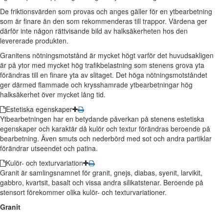
De friktionsvärden som provas och anges gäller för en ytbearbetning
som är finare än den som rekommenderas till trappor. Värdena ger
därför inte någon rättvisande bild av halksäkerheten hos den
levererade produkten.
Granitens nötningsmotstånd är mycket högt varför det huvudsakligen
är på ytor med mycket hög trafikbelastning som stenens grova yta
förändras till en finare yta av slitaget. Det höga nötningsmotståndet
ger därmed flammade och krysshamrade ytbearbetningar hög
halksäkerhet över mycket lång tid.
Estetiska egenskaper
Ytbearbetningen har en betydande påverkan på stenens estetiska
egenskaper och karaktär då kulör och textur förändras beroende på
bearbetning. Även smuts och nederbörd med sot och andra partiklar
förändrar utseendet och patina.
Kulör- och texturvariation
Granit är samlingsnamnet för granit, gnejs, diabas, syenit, larvikit,
gabbro, kvartsit, basalt och vissa andra silikatstenar. Beroende på
stensort förekommer olika kulör- och texturvariationer.
Granit