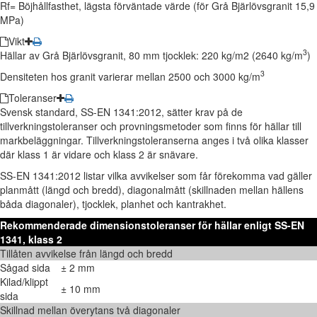
Rf= Böjhållfasthet, lägsta förväntade värde (för Grå Bjärlövsgranit 15,9
MPa)
Vikt
3
Hällar av Grå Bjärlövsgranit, 80 mm tjocklek: 220 kg/m2 (2640 kg/m
)
3
Densiteten hos granit varierar mellan 2500 och 3000 kg/m
Toleranser
Svensk standard, SS-EN 1341:2012, sätter krav på de
tillverkningstoleranser och provningsmetoder som finns för hällar till
markbeläggningar. Tillverkningstoleranserna anges i två olika klasser
där klass 1 är vidare och klass 2 är snävare.
SS-EN 1341:2012 listar vilka avvikelser som får förekomma vad gäller
planmått (längd och bredd), diagonalmått (skillnaden mellan hällens
båda diagonaler), tjocklek, planhet och kantrakhet.
Rekommenderade dimensionstoleranser för hällar enligt SS-EN
1341, klass 2
Tillåten avvikelse från längd och bredd
Sågad sida
± 2 mm
Kilad/klippt
± 10 mm
sida
Skillnad mellan överytans två diagonaler