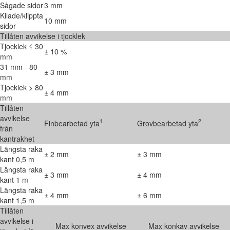
Sågade sidor
3 mm
Kilade/klippta
10 mm
sidor
Tillåten avvikelse i tjocklek
Tjocklek ≤ 30
± 10 %
mm
31 mm - 80
± 3 mm
mm
Tjocklek > 80
± 4 mm
mm
Tillåten
avvikelse
1
2
Finbearbetad yta
Grovbearbetad yta
från
kantrakhet
Längsta raka
± 2 mm
± 3 mm
kant 0,5 m
Längsta raka
± 3 mm
± 4 mm
kant 1 m
Längsta raka
± 4 mm
± 6 mm
kant 1,5 m
Tillåten
avvikelse i
Max konvex avvikelse
Max konkav avvikelse