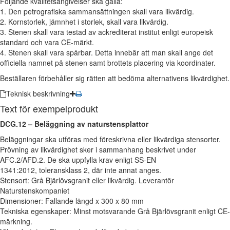
Följande kvalitetsangivelser ska gälla:
1. Den petrografiska sammansättningen skall vara likvärdig.
2. Kornstorlek, jämnhet i storlek, skall vara likvärdig.
3. Stenen skall vara testad av ackrediterat institut enligt europeisk
standard och vara CE-märkt.
4. Stenen skall vara spårbar. Detta innebär att man skall ange det
officiella namnet på stenen samt brottets placering via koordinater.
Beställaren förbehåller sig rätten att bedöma alternativens likvärdighet.
Teknisk beskrivning
Text för exempelprodukt
DCG.12 – Beläggning av naturstensplattor
Beläggningar ska utföras med föreskrivna eller likvärdiga stensorter.
Prövning av likvärdighet sker i sammanhang beskrivet under
AFC.2/AFD.2. De ska uppfylla krav enligt SS-EN
1341:2012, toleransklass 2, där inte annat anges.
Stensort: Grå Bjärlövsgranit eller likvärdig. Leverantör
Naturstenskompaniet
Dimensioner: Fallande längd x 300 x 80 mm
Tekniska egenskaper: Minst motsvarande Grå Bjärlövsgranit enligt CE-
märkning.