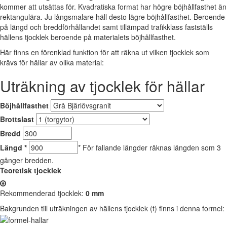
kommer att utsättas för. Kvadratiska format har högre böjhållfasthet än
rektangulära. Ju långsmalare häll desto lägre böjhållfasthet. Beroende
på längd och breddförhållandet samt tillämpad trafikklass fastställs
hällens tjocklek beroende på materialets böjhållfasthet.
Här finns en förenklad funktion för att räkna ut vilken tjocklek som
krävs för hällar av olika material:
Uträkning av tjocklek för hällar
Böjhållfasthet
Brottslast
Bredd
Längd *
* För fallande längder räknas längden som 3
gånger bredden.
Teoretisk tjocklek
Rekommenderad tjocklek:
0
mm
Bakgrunden till uträkningen av hällens tjocklek (t) finns i denna formel: