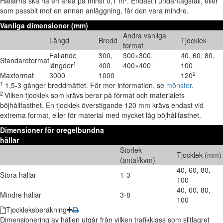
Hällarna ska ha en area på minst 0,1 m². Endast i undantagsfall, eller
som passbit mot en annan anläggning, får den vara mindre.
Vanliga dimensioner (mm)
Andra vanliga
Längd
Bredd
Tjocklek
format
Fallande
300,
300×300,
40, 60, 80,
Standardformat
1
längder
400
400×400
100
2
Maxformat
3000
1000
120
1
1,5-3 gånger breddmåttet. För mer information, se
mönster
.
2
Vilken tjocklek som krävs beror på format och materialets
böjhållfasthet. En tjocklek överstigande 120 mm krävs endast vid
extrema format, eller för material med mycket låg böjhållfasthet.
Dimensioner för oregelbundna
hällar
Storlek
Tjocklek (mm)
(antal/kvm)
40, 60, 80,
Stora hällar
1-3
100
40, 60, 80,
Mindre hällar
3-8
100
Tjockleksberäkning
Dimensionering av hällen utgår från vilken trafikklass som slitlagret