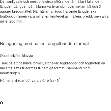
Det vanligaste och mest prisvärda utförandet är hällar i fallande
längder. Längden på hällarna varierar slumpvis mellan 1,5 och 3
gånger breddmåttet. När hällarna läggs i fallande längder ska
fogförskjutningen vara minst en femtedel av hällens bredd, men allra
minst 200 mm.
Beläggning med hällar i oregelbundna format
Oppdalskiffer, klovyta
Tänk på att beskriva former, storlekar, fogbredder och fogmöten då
hällarna sätts till/formas till färdiga format i samband med
monteringen.
0
Hörnens vinklar bör vara större än 45