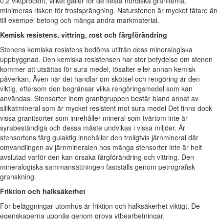
0,2 viktprocent, vilket gäller för de flesta nordiska graniterna,
minimeras risken för frostsprängning. Naturstenen är mycket tätare än
till exempel betong och många andra markmaterial.
Kemisk resistens, vittring, rost och färgförändring
Stenens kemiska resistens bedöms utifrån dess mineralogiska
uppbyggnad. Den kemiska resistensen har stor betydelse om stenen
kommer att utsättas för sura medel, tösalter eller annan kemisk
påverkan. Även när det handlar om skötsel och rengöring är den
viktig, eftersom den begränsar vilka rengöringsmedel som kan
användas. Stensorter inom granitgruppen består bland annat av
silikatmineral som är mycket resistent mot sura medel Det finns dock
vissa granitsorter som innehåller mineral som tvärtom inte är
syrabeständiga och dessa måste undvikas i vissa miljöer. Är
stensortens färg gulaktig innehåller den troligtvis järnmineral där
omvandlingen av järnmineralen hos många stensorter inte är helt
avslutad varför den kan orsaka färgförändring och vittring. Den
mineralogiska sammansättningen fastställs genom petrografisk
granskning.
Friktion och halksäkerhet
För beläggningar utomhus är friktion och halksäkerhet viktigt. De
egenskaperna uppnås genom grova ytbearbetningar.