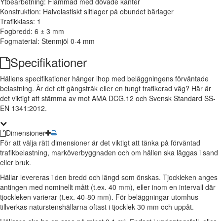
Ytbearbetning: Flammad med dövade kanter
Konstruktion: Halvelastiskt slitlager på obundet bärlager
Trafikklass: 1
Fogbredd: 6 ± 3 mm
Fogmaterial: Stenmjöl 0-4 mm
Specifikationer
Hällens specifikationer hänger ihop med beläggningens förväntade
belastning. Är det ett gångstråk eller en tungt trafikerad väg? Här är
det viktigt att stämma av mot AMA DCG.12 och Svensk Standard SS-
EN 1341:2012.
Dimensioner
För att välja rätt dimensioner är det viktigt att tänka på förväntad
trafikbelastning, marköverbyggnaden och om hällen ska läggas i sand
eller bruk.
Hällar levereras i den bredd och längd som önskas. Tjockleken anges
antingen med nominellt mått (t.ex. 40 mm), eller inom en intervall där
tjockleken varierar (t.ex. 40-80 mm). För beläggningar utomhus
tillverkas naturstenshällarna oftast i tjocklek 30 mm och uppåt.