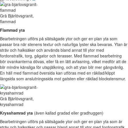
Grå Bjärlövsgranit,
flammad
Flammad yta
Bearbetningen utförs på slätsågade ytor och ger en plan yta som
passar bra när stenens textur och naturliga lyster ska bevaras. Ytan är
sträv och halksäker och används bland annat till ytor med
fordonstrafik, torg, gågator och terasser. Med flammad bearbetning
bör ovankanterna dövas, eller få en lätt avfasning, vilket medför att de
blir mindre känsliga för utspjälkning, och att ytan blir mer gångvänlig.
En häll med flammad översida kan utföras med en råkilad/klippt
långsida som anslutningssida mot gatsten eller råkilad blockstensmur.
Grå Bjärlövsgranit,
krysshamrad
Krysshamrad yta
(även kallad gradad eller gradhuggen)
Bearbetningen utförs på slätsågade ytor och ger en plan yta som är
sträv och halksäker och passar bland annat till ytor med fordonstrafik,