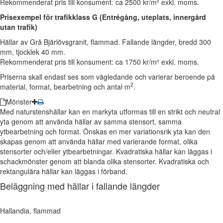
Rekommenderat pris till konsument: ca 2500 kr/m² exkl. moms.
Prisexempel för
trafikklass G (Entrégång, uteplats, innergård
utan trafik)
Hällar av Grå Bjärlövsgranit, flammad. Fallande längder, bredd 300
mm, tjocklek 40 mm.
Rekommenderat pris till konsument: ca 1750 kr/m² exkl. moms.
Priserna skall endast ses som vägledande och varierar beroende på
2
material, format, bearbetning och antal m
.
Mönster
Med naturstenshällar kan en markyta utformas till en strikt och neutral
yta genom att använda hällar av samma stensort, samma
ytbearbetning och format. Önskas en mer variationsrik yta kan den
skapas genom att använda hällar med varierande format, olika
stensorter och/eller ytbearbetningar. Kvadratiska hällar kan läggas i
schackmönster genom att blanda olika stensorter. Kvadratiska och
rektangulära hällar kan läggas i förband.
Beläggning med hällar i fallande längder
Hallandia, flammad