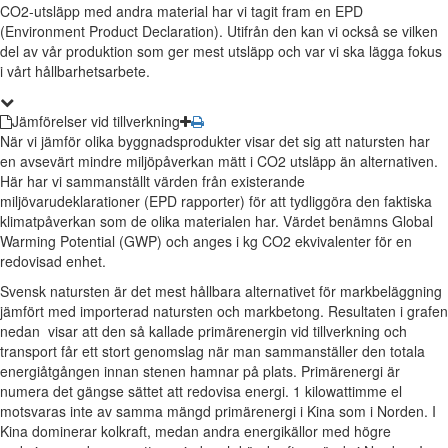
CO2-utsläpp med andra material har vi tagit fram en EPD
(Environment Product Declaration). Utifrån den kan vi också se vilken
del av vår produktion som ger mest utsläpp och var vi ska lägga fokus
i vårt hållbarhetsarbete.
Jämförelser vid tillverkning
När vi jämför olika byggnadsprodukter visar det sig att natursten har
en avsevärt mindre miljöpåverkan mätt i CO2 utsläpp än alternativen.
Här har vi sammanställt värden från existerande
miljövarudeklarationer (EPD rapporter) för att tydliggöra den faktiska
klimatpåverkan som de olika materialen har. Värdet benämns Global
Warming Potential (GWP) och anges i kg CO2 ekvivalenter för en
redovisad enhet.
Svensk natursten är det mest hållbara alternativet för markbeläggning
jämfört med importerad natursten och markbetong. Resultaten i grafen
nedan visar att den så kallade primärenergin vid tillverkning och
transport får ett stort genomslag när man sammanställer den totala
energiåtgången innan stenen hamnar på plats. Primärenergi är
numera det gängse sättet att redovisa energi. 1 kilowattimme el
motsvaras inte av samma mängd primärenergi i Kina som i Norden. I
Kina dominerar kolkraft, medan andra energikällor med högre