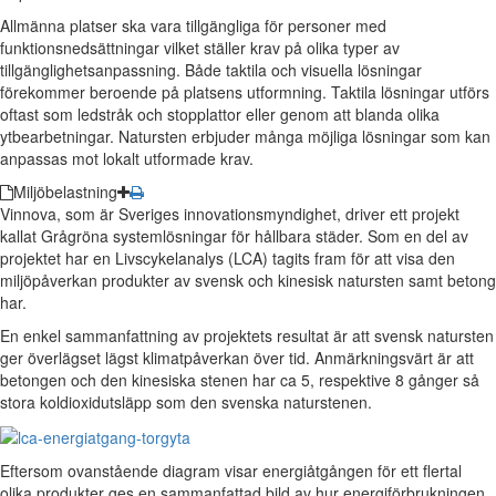
Allmänna platser ska vara tillgängliga för personer med
funktionsnedsättningar vilket ställer krav på olika typer av
tillgänglighetsanpassning. Både taktila och visuella lösningar
förekommer beroende på platsens utformning. Taktila lösningar utförs
oftast som ledstråk och stopplattor eller genom att blanda olika
ytbearbetningar. Natursten erbjuder många möjliga lösningar som kan
anpassas mot lokalt utformade krav.
Miljöbelastning
Vinnova, som är Sveriges innovationsmyndighet, driver ett projekt
kallat Grågröna systemlösningar för hållbara städer. Som en del av
projektet har en Livscykelanalys (LCA) tagits fram för att visa den
miljöpåverkan produkter av svensk och kinesisk natursten samt betong
har.
En enkel sammanfattning av projektets resultat är att svensk natursten
ger överlägset lägst klimatpåverkan över tid. Anmärkningsvärt är att
betongen och den kinesiska stenen har ca 5, respektive 8 gånger så
stora koldioxidutsläpp som den svenska naturstenen.
Eftersom ovanstående diagram visar energiåtgången för ett flertal
olika produkter ges en sammanfattad bild av hur energiförbrukningen