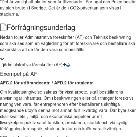
*Det är vanligt att plattor som är tillverkade i Portugal och Polen består
av sten bruten i Sverige. Det är den CO2-påverkan som visas i
staplarna.
Förfrågningsunderlag
Nedan följer Administrativa föreskrifter (AF) och Teknisk beskrivning
som ska ses som en vägledning för att föreskrivare och beställare ska
säkerställa att de får den vara som beställts.
Administrativa föreskrifter (AF)
Exempel på AF
AFC.2 för utförandeentr. / AFD.2 för totalentr.
Om kvalitetsangivelse saknas för visst arbete, skall beställarens
anvisningar inhämtas. Om i beskrivningen eller på ritningar föreskrivs
namngiven vara, får entreprenören efter beställarens skriftliga
medgivande utbyta denna mot annan fullt likvärdig vara. Där byte sker
skall kvalitets-, miljö- och ekonomiska aspekter ur ett
livscykelperspektiv samt funktion, prestanda, storlek och vid synlig
förläggning formspråk, struktur, textur och kulör vara likvärdiga.