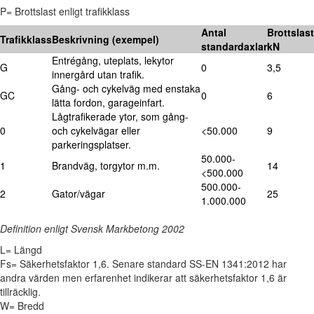
P= Brottslast enligt trafikklass
Antal
Brottslast
Trafikklass
Beskrivning (exempel)
standardaxlar
kN
Entrégång, uteplats, lekytor
G
0
3,5
innergård utan trafik.
Gång- och cykelväg med enstaka
GC
0
6
lätta fordon, garageinfart.
Lågtrafikerade ytor, som gång-
0
och cykelvägar eller
<50.000
9
parkeringsplatser.
50.000-
1
Brandväg, torgytor m.m.
14
<500.000
500.000-
2
Gator/vägar
25
1.000.000
Definition enligt Svensk Markbetong 2002
L= Längd
Fs= Säkerhetsfaktor 1,6. Senare standard SS-EN 1341:2012 har
andra värden men erfarenhet indikerar att säkerhetsfaktor 1,6 är
tillräcklig.
W= Bredd