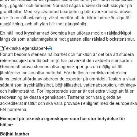
torg, gågator och terasser. Normalt sågas undersida och sidoytor på
granithällar. Med krysshamrad bearbetning bör ovankanterna dövas
eller få en lätt avfasning, vilket medför att de blir mindre känsliga för
utspjälkning, och att ytan blir mer gångvänlig.
En häll med krysshamrad översida kan utföras med en råkilad/klippt
långsida som anslutningskant mot gatsten eller råkilad blockstensmur.
Tekniska egenskaper
För att bedöma stenens hållbarhet och funktion är det bra att studera
referensobjekt där tid och miljö har påverkat den aktuella stensorten.
Genom att prova stenens olika egenskaper ges en möjlighet till
jämförelse mellan olika material. För de flesta nordiska materialen
finns tester utförda av oberoende experter på området. Testerna visar
sådant som tryckhållfasthet, böjhållfasthet, vattenabsorption, nötnings-
och halkmotstånd. För importerade stenar är det extra viktigt att få en
redovisning av dessa egenskaper. Testerna bör vara gjorda av
ackrediterat institut och ska vara provade i enlighet med de europeiska
EN-normerna.
Exempel på tekniska egenskaper som har stor betydelse för
hällar:
Böjhållfasthet