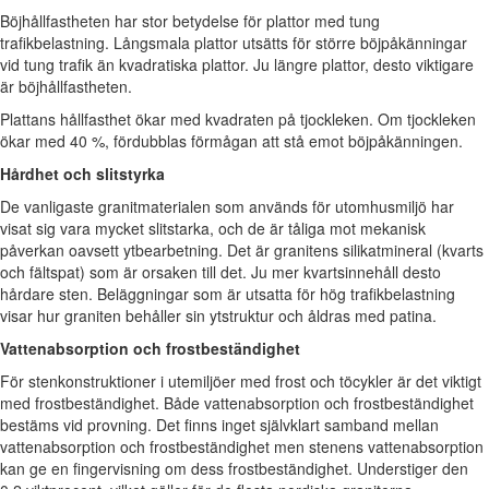
Böjhållfastheten har stor betydelse för plattor med tung
trafikbelastning. Långsmala plattor utsätts för större böjpåkänningar
vid tung trafik än kvadratiska plattor. Ju längre plattor, desto viktigare
är böjhållfastheten.
Plattans hållfasthet ökar med kvadraten på tjockleken. Om tjockleken
ökar med 40 %, fördubblas förmågan att stå emot böjpåkänningen.
Hårdhet och slitstyrka
De vanligaste granitmaterialen som används för utomhusmiljö har
visat sig vara mycket slitstarka, och de är tåliga mot mekanisk
påverkan oavsett ytbearbetning. Det är granitens silikatmineral (kvarts
och fältspat) som är orsaken till det. Ju mer kvartsinnehåll desto
hårdare sten. Beläggningar som är utsatta för hög trafikbelastning
visar hur graniten behåller sin ytstruktur och åldras med patina.
Vattenabsorption och frostbeständighet
För stenkonstruktioner i utemiljöer med frost och töcykler är det viktigt
med frostbeständighet. Både vattenabsorption och frostbeständighet
bestäms vid provning. Det finns inget självklart samband mellan
vattenabsorption och frostbeständighet men stenens vattenabsorption
kan ge en fingervisning om dess frostbeständighet. Understiger den