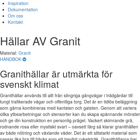
Inspiration
Dokumentation
Om oss
Kontakt
Hällar AV Granit
Material:
Granit
HANDBOK
Granithällar är utmärkta för
svenskt klimat
Granithällar används till allt från slingriga gångvägar i trädgårdar till
tungt trafikerade vägar och offentliga torg. Det är en tidlös beläggning
som gärna kombineras med kantsten och gatsten. Genom att variera
olika ytbearbetningar och stensorter kan du skapa spännande mönster
och ge din konstruktion en personlig prägel. Vackert skimrande grå,
rodnande rosa eller mystiskt svart – oavsett färg så klarar granithällen
av både nötning och växlande väder. Det är ett slitstarkt material som
passar lika bra till bilväg som ett trevligt cykelstråk. Granithällarna har