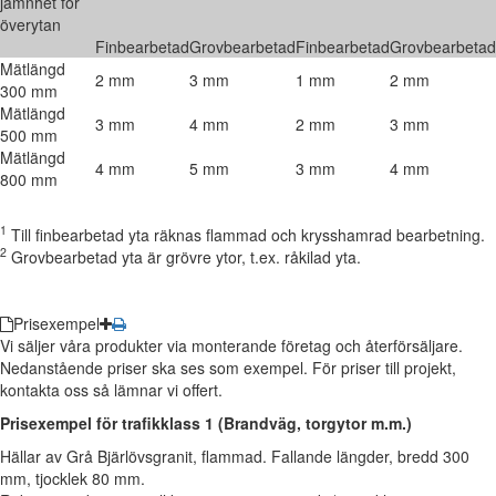
jämnhet för
överytan
Finbearbetad
Grovbearbetad
Finbearbetad
Grovbearbetad
Mätlängd
2 mm
3 mm
1 mm
2 mm
300 mm
Mätlängd
3 mm
4 mm
2 mm
3 mm
500 mm
Mätlängd
4 mm
5 mm
3 mm
4 mm
800 mm
1
Till finbearbetad yta räknas flammad och krysshamrad bearbetning.
2
Grovbearbetad yta är grövre ytor, t.ex. råkilad yta.
Prisexempel
Vi säljer våra produkter via monterande företag och återförsäljare.
Nedanstående priser ska ses som exempel. För priser till projekt,
kontakta oss så lämnar vi offert.
Prisexempel för trafikklass 1 (Brandväg, torgytor m.m.)
Hällar av Grå Bjärlövsgranit, flammad. Fallande längder, bredd 300
mm, tjocklek 80 mm.