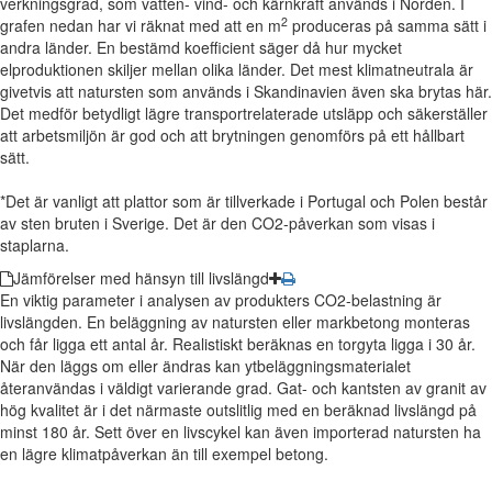
verkningsgrad, som vatten- vind- och kärnkraft används i Norden. I
2
grafen nedan har vi räknat med att en m
produceras på samma sätt i
andra länder. En bestämd koefficient säger då hur mycket
elproduktionen skiljer mellan olika länder. Det mest klimatneutrala är
givetvis att natursten som används i Skandinavien även ska brytas här.
Det medför betydligt lägre transportrelaterade utsläpp och säkerställer
att arbetsmiljön är god och att brytningen genomförs på ett hållbart
sätt.
*Det är vanligt att plattor som är tillverkade i Portugal och Polen består
av sten bruten i Sverige. Det är den CO2-påverkan som visas i
staplarna.
Jämförelser med hänsyn till livslängd
En viktig parameter i analysen av produkters CO2-belastning är
livslängden. En beläggning av natursten eller markbetong monteras
och får ligga ett antal år. Realistiskt beräknas en torgyta ligga i 30 år.
När den läggs om eller ändras kan ytbeläggningsmaterialet
återanvändas i väldigt varierande grad. Gat- och kantsten av granit av
hög kvalitet är i det närmaste outslitlig med en beräknad livslängd på
minst 180 år. Sett över en livscykel kan även importerad natursten ha
en lägre klimatpåverkan än till exempel betong.