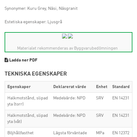
Synonymer: Kuru Grey, Näsi, Näsgranit
Estetiska egenskaper: Ljusgrå
Materialet rekommenderas av Byggvarubedömningen
Ladda ner PDF
TEKNISKA EGENSKAPER
Egenskaper
Deklarerat värde
Enhet
Standard
Halkmotstånd, slipad
Medelvärde: NPD
SRV
EN 14231
yta (torr)
Halkmotstånd, slipad
Medelvärde: NPD
SRV
EN 14231
yta (våt)
Böjhållfasthet
Lägsta förväntade
MPa
EN 12372