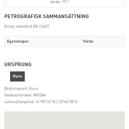
värde: 17,1
PETROGRAFISK SAMMANSÄTTNING
Enligt standard EN 12407.
Egenskaper
Värde
URSPRUNG
Kuru
Brytningsort: Kuru
Geokoordinater: WGS84
Latitud/longitud: 61°50'32"N / 23°46'58"E