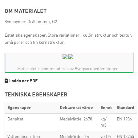
OM MATERIALET
Synonymer: Gråflammig, G2
Estetiska egenskaper: Stora variationer i kulör, struktur och textur.
Små porer och fin kornstruktur.
Materialet rekommenderas av Byggvarubedömningen
Ladda ner PDF
TEKNISKA EGENSKAPER
Egenskaper
Deklarerat värde
Enhet
Standard
Densitet
Medelvärde: 2670
kg/
EN 1936
m3
Vattenabsorption
Medelvärde: 0,4
vikt%
EN 13755