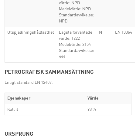
värde: NPD
Medelvärde: NPD
Standardavvikelse:
NPD
Utspjälkningshållfasthet
Lägsta förväntade
N
EN 13364
värde: 1222
Medelvärde: 2154
Standardavvikelse:
444
PETROGRAFISK SAMMANSÄTTNING
Enligt standard EN 12407.
Egenskaper
Värde
Kalcit
98 %
URSPRUNG