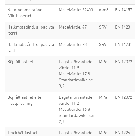
Nötningsmotstånd
Medelvärde: 22400
mm3
EN 14157
(Viktbaserad)
Halkmotstånd, slipad yta
Medelvärde: 47
SRV
EN 14231
(torr)
Halkmotstånd, slipad yta
Medelvärde: 28
SRV
EN 14231
(våt)
Böjhållfasthet
Lägsta förväntade
MPa
EN 12372
värde: 11,9
Medelvärde: 17,8
Standardavvikelse:
3,2
Böjhållfasthet efter
Lägsta förväntade
MPa
EN 12372
frostprovning
värde: 11,2
Medelvärde: 16,8
Standardavvikelse:
2,6
Tryckhållfasthet
Lägsta förväntade
MPa
EN 1926