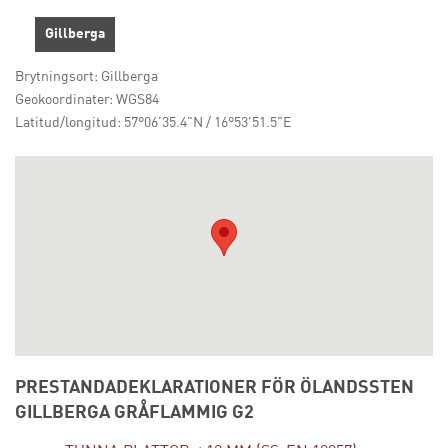
Gillberga
Brytningsort: Gillberga
Geokoordinater: WGS84
Latitud/longitud: 57°06'35.4"N / 16°53'51.5"E
PRESTANDADEKLARATIONER FÖR ÖLANDSSTEN
GILLBERGA GRÅFLAMMIG G2