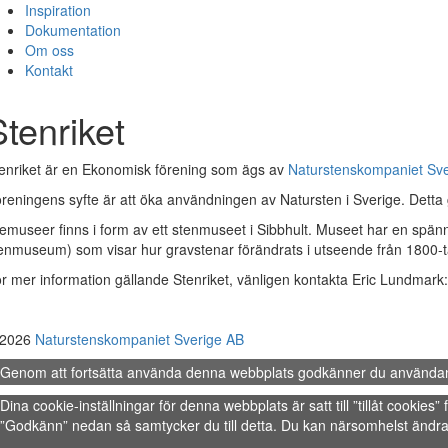
Inspiration
Dokumentation
Om oss
Kontakt
Stenriket
enriket är en Ekonomisk förening som ägs av
Naturstenskompaniet Sv
reningens syfte är att öka användningen av Natursten i Sverige. Detta
emuseer finns i form av ett stenmuseet i Sibbhult. Museet har en spän
enmuseum) som visar hur gravstenar förändrats i utseende från 1800-tal
r mer information gällande Stenriket, vänligen kontakta Eric Lundmark
 2026
Naturstenskompaniet Sverige AB
Genom att fortsätta använda denna webbplats godkänner du använda
Dina cookie-inställningar för denna webbplats är satt till ”tillåt cookie
”Godkänn” nedan så samtycker du till detta. Du kan närsomhelst ändra 