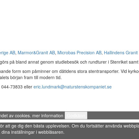
erige AB
,
Marmor&Granit AB
,
Microbas Precision AB
,
Hallindens Granit
 görs på bland annat genom studiebesök och rundturer i Stenriket samt 
nande form som påminner om dåtidens stora stentransporter. Vid kyrkogå
ets början fram till modern tid.
: 044-73833 eller
eric.lundmark@naturstenskompaniet.se
ndet av cookies.
mer information
Godkänn
s” för att ge dig den bästa upplevelsen. Om du fortsätter använda webbpla
dina inställningar i webbläsaren.