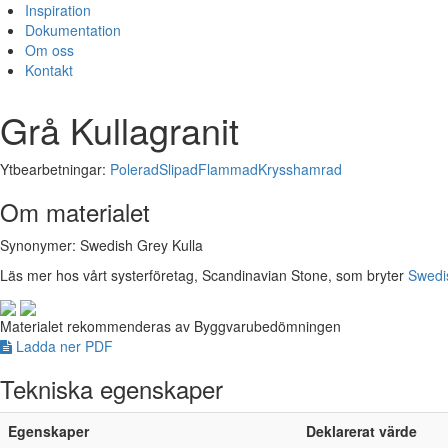
Inspiration
Dokumentation
Om oss
Kontakt
Grå Kullagranit
Ytbearbetningar:
Polerad
Slipad
Flammad
Krysshamrad
Om materialet
Synonymer: Swedish Grey Kulla
Läs mer hos vårt systerföretag, Scandinavian Stone, som bryter
Swedi
Materialet rekommenderas av Byggvarubedömningen
Ladda ner PDF
Tekniska egenskaper
Egenskaper
Deklarerat värde