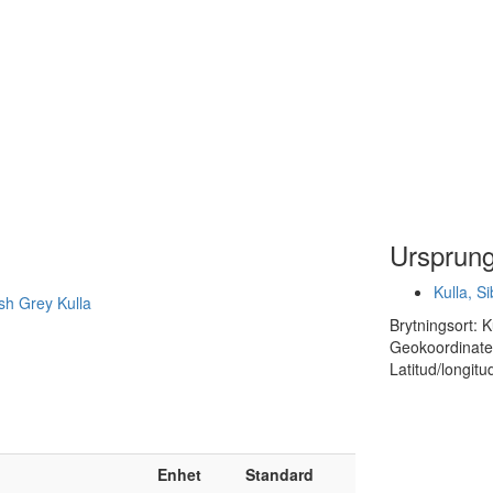
Ursprun
Kulla, Si
sh Grey Kulla
Brytningsort: K
Geokoordinat
Latitud/longit
Enhet
Standard