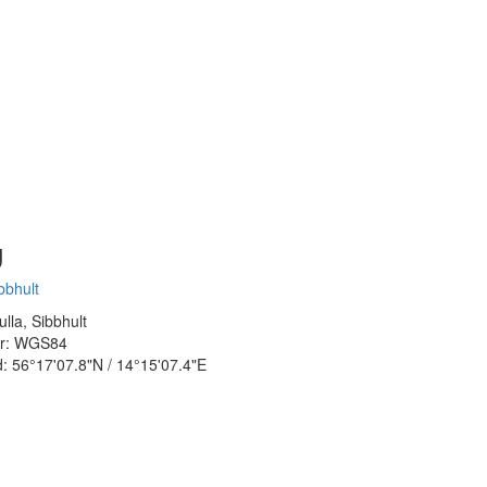
g
bbhult
ulla, Sibbhult
er: WGS84
ud: 56°17'07.8"N / 14°15'07.4"E