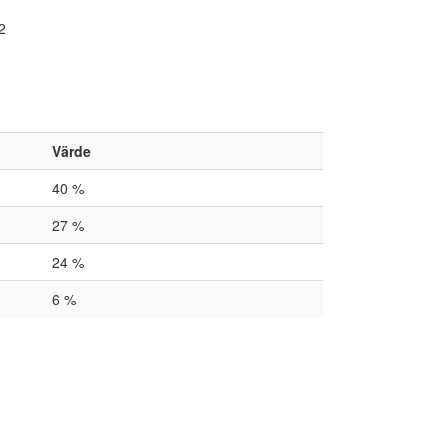
2
Värde
40 %
27 %
24 %
6 %