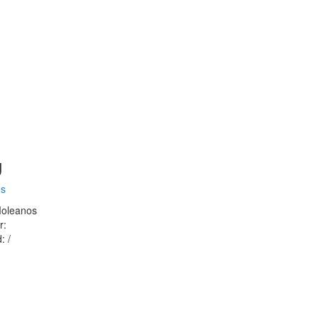
g
s
Moleanos
r:
: /