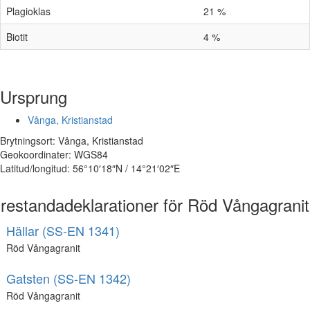
Plagioklas
21 %
Biotit
4 %
Ursprung
Vånga, Kristianstad
Brytningsort: Vånga, Kristianstad
Geokoordinater: WGS84
Latitud/longitud: 56°10′18″N / 14°21′02″E
restandadeklarationer för Röd Vångagranit
Hällar (SS-EN 1341)
Röd Vångagranit
Gatsten (SS-EN 1342)
Röd Vångagranit