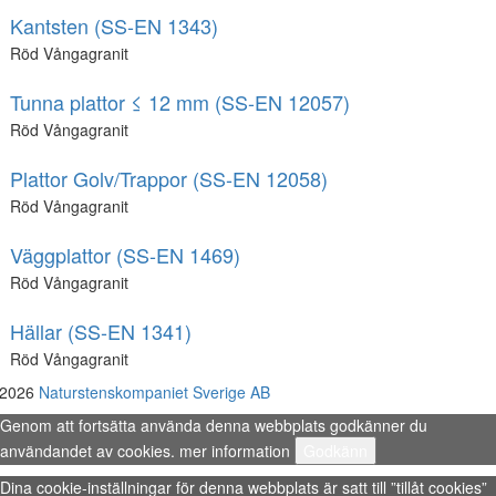
Kantsten (SS-EN 1343)
Röd Vångagranit
Tunna plattor ≤ 12 mm (SS-EN 12057)
Röd Vångagranit
Plattor Golv/Trappor (SS-EN 12058)
Röd Vångagranit
Väggplattor (SS-EN 1469)
Röd Vångagranit
Hällar (SS-EN 1341)
Röd Vångagranit
 2026
Naturstenskompaniet Sverige AB
Genom att fortsätta använda denna webbplats godkänner du
användandet av cookies.
mer information
Godkänn
Dina cookie-inställningar för denna webbplats är satt till ”tillåt cookies”