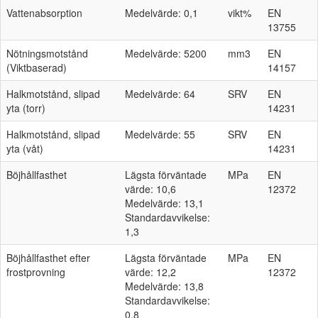
Vattenabsorption
Medelvärde: 0,1
vikt%
EN
13755
Nötningsmotstånd
Medelvärde: 5200
mm3
EN
(Viktbaserad)
14157
Halkmotstånd, slipad
Medelvärde: 64
SRV
EN
yta (torr)
14231
Halkmotstånd, slipad
Medelvärde: 55
SRV
EN
yta (våt)
14231
Böjhållfasthet
Lägsta förväntade
MPa
EN
värde: 10,6
12372
Medelvärde: 13,1
Standardavvikelse:
1,3
Böjhållfasthet efter
Lägsta förväntade
MPa
EN
frostprovning
värde: 12,2
12372
Medelvärde: 13,8
Standardavvikelse:
0,8