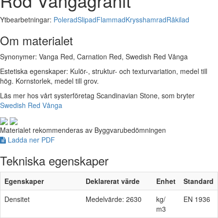
Röd Vångagranit
Ytbearbetningar:
Polerad
Slipad
Flammad
Krysshamrad
Råkilad
Om materialet
Synonymer: Vanga Red, Carnation Red, Swedish Red Vånga
Estetiska egenskaper: Kulör-, struktur- och texturvariation, medel till
hög. Kornstorlek, medel till grov.
Läs mer hos vårt systerföretag Scandinavian Stone, som bryter
Swedish Red Vånga
Materialet rekommenderas av Byggvarubedömningen
Ladda ner PDF
Tekniska egenskaper
Egenskaper
Deklarerat värde
Enhet
Standard
Densitet
Medelvärde: 2630
kg/
EN 1936
m3