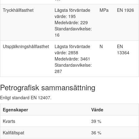
Tryckhållfasthet
Lägsta förväntade
MPa
EN 1926
värde: 195
Medelvärde: 229
Standardavvikelse:
16
Utspjälkningshållfasthet
Lägsta förväntade
N
EN
värde: 2858
13364
Medelvärde: 3461
Standardavvikelse:
287
Petrografisk sammansättning
Enligt standard EN 12407.
Egenskaper
Värde
Kvarts
39 %
Kalifältspat
36 %